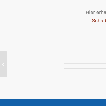
Hier erh
Schad
Dekubitus 1. Grades